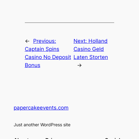
←
Previous:
Next:
Holland
Captain Spins
Casino Geld
Casino No Deposit
Laten Storten
Bonus
→
papercakeevents.com
Just another WordPress site