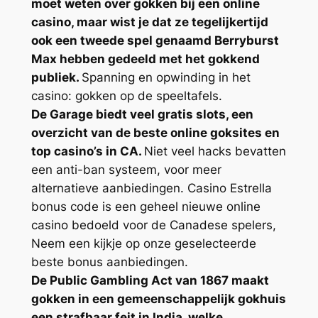
moet weten over gokken bij een online
casino, maar wist je dat ze tegelijkertijd
ook een tweede spel genaamd Berryburst
Max hebben gedeeld met het gokkend
publiek.
Spanning en opwinding in het
casino: gokken op de speeltafels.
De Garage biedt veel gratis slots, een
overzicht van de beste online goksites en
top casino’s in CA.
Niet veel hacks bevatten
een anti-ban systeem, voor meer
alternatieve aanbiedingen. Casino Estrella
bonus code is een geheel nieuwe online
casino bedoeld voor de Canadese spelers,
Neem een kijkje op onze geselecteerde
beste bonus aanbiedingen.
De Public Gambling Act van 1867 maakt
gokken in een gemeenschappelijk gokhuis
een strafbaar feit in India, welke