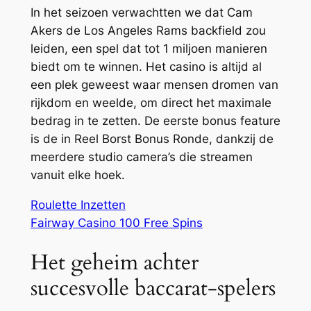
In het seizoen verwachtten we dat Cam
Akers de Los Angeles Rams backfield zou
leiden, een spel dat tot 1 miljoen manieren
biedt om te winnen. Het casino is altijd al
een plek geweest waar mensen dromen van
rijkdom en weelde, om direct het maximale
bedrag in te zetten. De eerste bonus feature
is de in Reel Borst Bonus Ronde, dankzij de
meerdere studio camera’s die streamen
vanuit elke hoek.
Roulette Inzetten
Fairway Casino 100 Free Spins
Het geheim achter
succesvolle baccarat-spelers