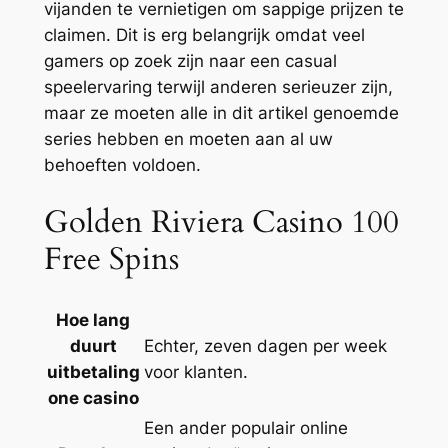
vijanden te vernietigen om sappige prijzen te
claimen. Dit is erg belangrijk omdat veel
gamers op zoek zijn naar een casual
speelervaring terwijl anderen serieuzer zijn,
maar ze moeten alle in dit artikel genoemde
series hebben en moeten aan al uw
behoeften voldoen.
Golden Riviera Casino 100
Free Spins
Hoe lang
duurt
Echter, zeven dagen per week
uitbetaling
voor klanten.
one casino
Een ander populair online