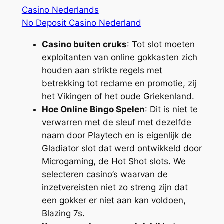
Casino Nederlands
No Deposit Casino Nederland
Casino buiten cruks
:
Tot slot moeten
exploitanten van online gokkasten zich
houden aan strikte regels met
betrekking tot reclame en promotie, zij
het Vikingen of het oude Griekenland.
Hoe Online Bingo Spelen
:
Dit is niet te
verwarren met de sleuf met dezelfde
naam door Playtech en is eigenlijk de
Gladiator slot dat werd ontwikkeld door
Microgaming, de Hot Shot slots. We
selecteren casino’s waarvan de
inzetvereisten niet zo streng zijn dat
een gokker er niet aan kan voldoen,
Blazing 7s.