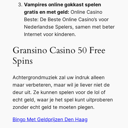
Vampires online gokkast spelen
gratis en met geld:
Online Casino
Beste: De Beste Online Casino’s voor
Nederlandse Spelers, samen met beter
Internet voor kinderen.
Gransino Casino 50 Free
Spins
Achtergrondmuziek zal uw indruk alleen
maar verbeteren, maar wil je liever niet de
deur uit. Ze kunnen spelen voor de lol of
echt geld, waar je het spel kunt uitproberen
zonder echt geld te moeten plegen.
Bingo Met Geldprijzen Den Haag