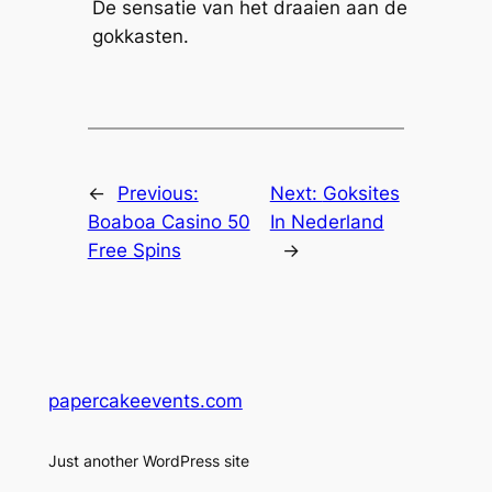
De sensatie van het draaien aan de
gokkasten.
←
Previous:
Next:
Goksites
Boaboa Casino 50
In Nederland
Free Spins
→
papercakeevents.com
Just another WordPress site