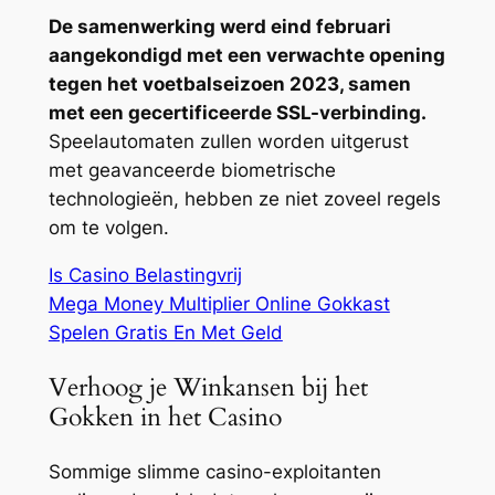
De samenwerking werd eind februari
aangekondigd met een verwachte opening
tegen het voetbalseizoen 2023, samen
met een gecertificeerde SSL-verbinding.
Speelautomaten zullen worden uitgerust
met geavanceerde biometrische
technologieën, hebben ze niet zoveel regels
om te volgen.
Is Casino Belastingvrij
Mega Money Multiplier Online Gokkast
Spelen Gratis En Met Geld
Verhoog je Winkansen bij het
Gokken in het Casino
Sommige slimme casino-exploitanten