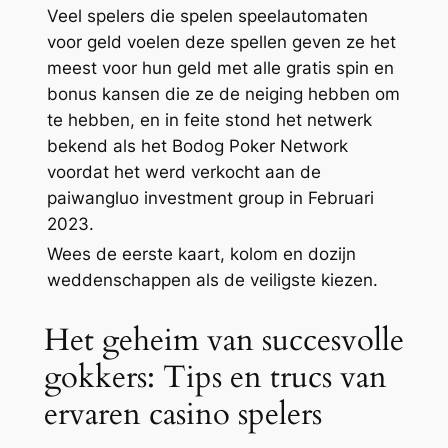
Veel spelers die spelen speelautomaten
voor geld voelen deze spellen geven ze het
meest voor hun geld met alle gratis spin en
bonus kansen die ze de neiging hebben om
te hebben, en in feite stond het netwerk
bekend als het Bodog Poker Network
voordat het werd verkocht aan de
paiwangluo investment group in Februari
2023.
Wees de eerste kaart, kolom en dozijn
weddenschappen als de veiligste kiezen.
Het geheim van succesvolle
gokkers: Tips en trucs van
ervaren casino spelers