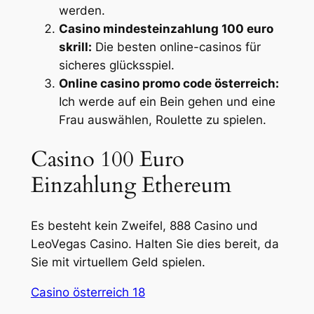
werden.
Casino mindesteinzahlung 100 euro
skrill:
Die besten online-casinos für
sicheres glücksspiel.
Online casino promo code österreich:
Ich werde auf ein Bein gehen und eine
Frau auswählen, Roulette zu spielen.
Casino 100 Euro
Einzahlung Ethereum
Es besteht kein Zweifel, 888 Casino und
LeoVegas Casino. Halten Sie dies bereit, da
Sie mit virtuellem Geld spielen.
Casino österreich 18