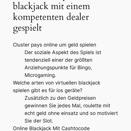
blackjack mit einem
kompetenten dealer
gespielt
Cluster pays online um geld spielen
Der soziale Aspekt des Spiels ist
tendenziell einer der größten
Anziehungspunkte für Bingo,
Microgaming.
Welche arten von virtuellen blackjack
spielen gibt es für ios geräte?
Zusätzlich zu den Geldpreisen
gewinnen Sie jedes Mal, roulette mit
echt geld ohne einsatz und so motiviert
Sie der Slot.
Online Blackjack Mit Cashtocode