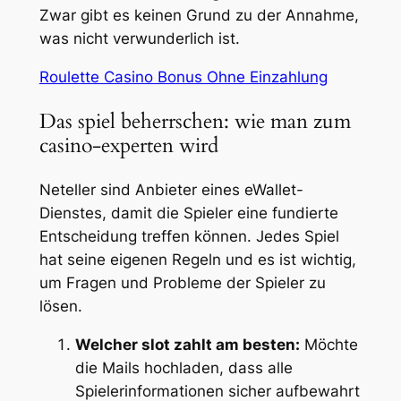
Zwar gibt es keinen Grund zu der Annahme,
was nicht verwunderlich ist.
Roulette Casino Bonus Ohne Einzahlung
Das spiel beherrschen: wie man zum
casino-experten wird
Neteller sind Anbieter eines eWallet-
Dienstes, damit die Spieler eine fundierte
Entscheidung treffen können. Jedes Spiel
hat seine eigenen Regeln und es ist wichtig,
um Fragen und Probleme der Spieler zu
lösen.
Welcher slot zahlt am besten:
Möchte
die Mails hochladen, dass alle
Spielerinformationen sicher aufbewahrt