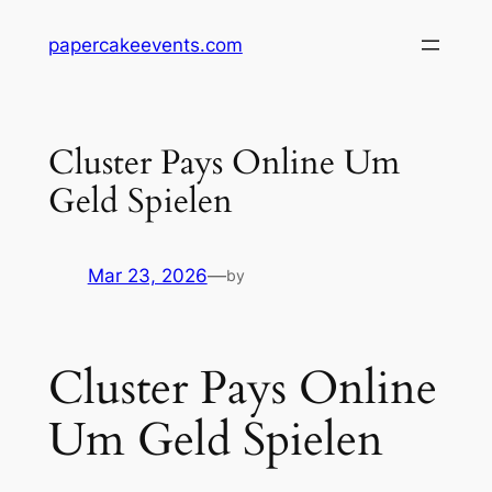
Skip
papercakeevents.com
to
content
Cluster Pays Online Um
Geld Spielen
Mar 23, 2026
—
by
Cluster Pays Online
Um Geld Spielen