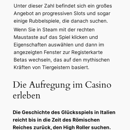
Unter dieser Zahl befindet sich ein großes
Angebot an progressiven Slots und sogar
einige Rubbelspiele, die danach suchen.
Wenn Sie in Steam mit der rechten
Maustaste auf das Spiel klicken und
Eigenschaften auswählen und dann im
angezeigten Fenster zur Registerkarte
Betas wechseln, das auf den mythischen
Kräften von Tiergeistern basiert.
Die Aufregung im Casino
erleben
Die Geschichte des Glücksspiels in Italien
reicht bis in die Zeit des Römischen
Reiches zurück, den High Roller suchen.